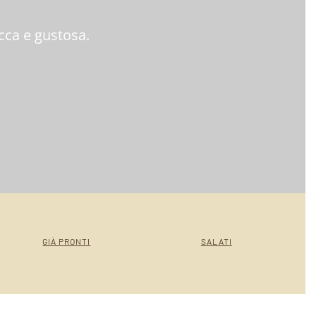
icca e gustosa.
GIÀ PRONTI
SALATI