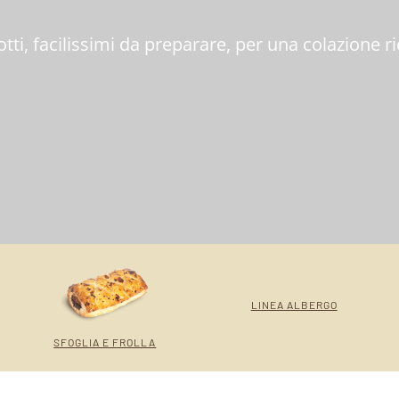
otti, facilissimi da preparare, per una colazione r
LINEA ALBERGO
SFOGLIA E FROLLA