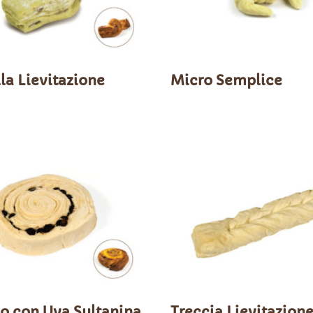
la Lievitazione
Micro Semplice
o con Uva Sultanina
Treccia Lievitazion