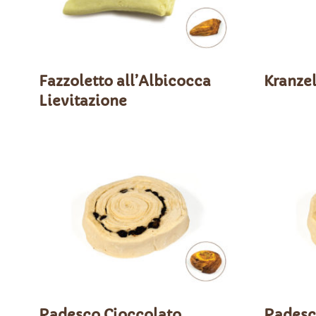
Fazzoletto all’Albicocca
Kranzel
Lievitazione
Radesco Cioccolato
Radesc